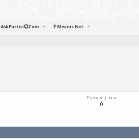
AskPartisi💞Com
❓ Misiniz.Net
Tepkime puanı
0