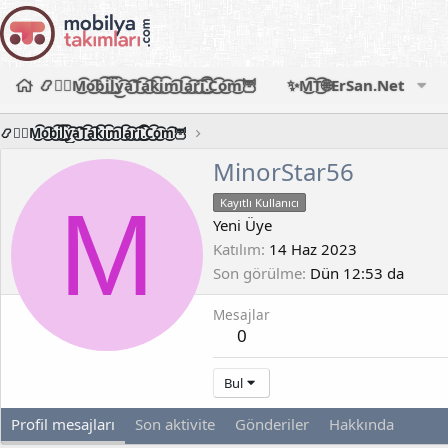
📿🧙‍♂️M͜͡o͜͡b͜͡i͜͡l͜͡y͜͡a͜͡T͜͡a͜͡k͜͡i͜͡m͜͡l͜͡a͜͡r͜͡i͜͡.͜͡C͜͡o͜͡m͜͡🦉
✨M͜͡T͜͡🌐ErSan.Net
📿🧙‍♂️M͜͡o͜͡b͜͡i͜͡l͜͡y͜͡a͜͡T͜͡a͜͡k͜͡i͜͡m͜͡l͜͡a͜͡r͜͡i͜͡.͜͡C͜͡o͜͡m͜͡🦉
MinorStar56
M
Kayıtlı Kullanıcı
Yeni Üye
Katılım
14 Haz 2023
Son görülme
Dün 12:53 da
Mesajlar
0
Bul
Profil mesajları
Son aktivite
Gönderiler
Hakkında