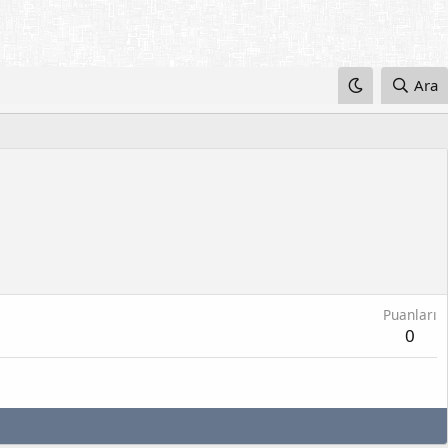
Ara
Puanları
0