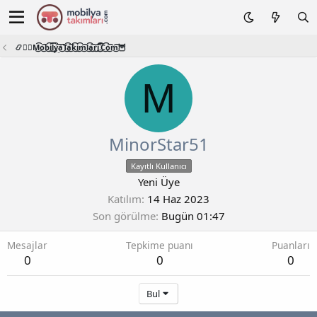
📿🧙‍♂️M͜͡o͜͡b͜͡i͜͡l͜͡y͜͡a͜͡T͜͡a͜͡k͜͡i͜͡m͜͡l͜͡a͜͡r͜͡i͜͡.͜͡C͜͡o͜͡m͜͡🦉
M
MinorStar51
Kayıtlı Kullanıcı
Yeni Üye
Katılım
14 Haz 2023
Son görülme
Bugün 01:47
Mesajlar
Tepkime puanı
Puanları
0
0
0
Bul