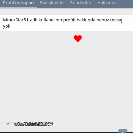
Profil mesajları
Son aktivite
Gönderiler
Hakkında
MinorStar51 adlı kullanıcının profili hakkında henüz mesaj
yok.
📿🧙‍♂️M͜͡o͜͡b͜͡i͜͡l͜͡y͜͡a͜͡T͜͡a͜͡k͜͡i͜͡m͜͡l͜͡a͜͡r͜͡i͜͡.͜͡C͜͡o͜͡m͜͡🦉