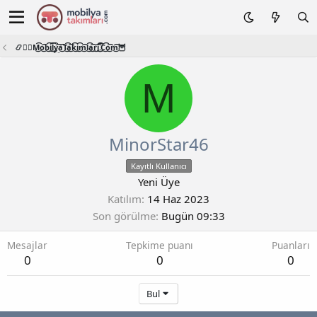
📿🧙‍♂️M͜͡o͜͡b͜͡i͜͡l͜͡y͜͡a͜͡T͜͡a͜͡k͜͡i͜͡m͜͡l͜͡a͜͡r͜͡i͜͡.͜͡C͜͡o͜͡m͜͡🦉
M
MinorStar46
Kayıtlı Kullanıcı
Yeni Üye
Katılım
14 Haz 2023
Son görülme
Bugün 09:33
Mesajlar
Tepkime puanı
Puanları
0
0
0
Bul