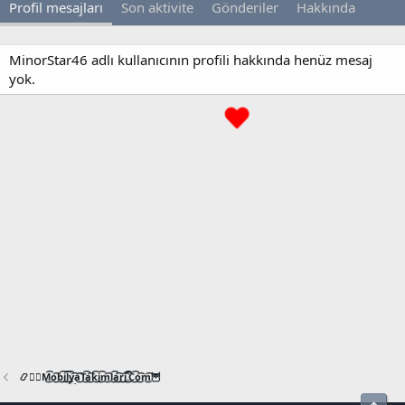
Profil mesajları
Son aktivite
Gönderiler
Hakkında
MinorStar46 adlı kullanıcının profili hakkında henüz mesaj
yok.
📿🧙‍♂️M͜͡o͜͡b͜͡i͜͡l͜͡y͜͡a͜͡T͜͡a͜͡k͜͡i͜͡m͜͡l͜͡a͜͡r͜͡i͜͡.͜͡C͜͡o͜͡m͜͡🦉