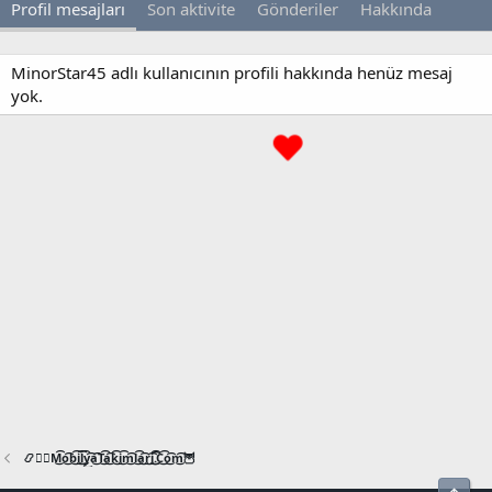
Profil mesajları
Son aktivite
Gönderiler
Hakkında
MinorStar45 adlı kullanıcının profili hakkında henüz mesaj
yok.
📿🧙‍♂️M͜͡o͜͡b͜͡i͜͡l͜͡y͜͡a͜͡T͜͡a͜͡k͜͡i͜͡m͜͡l͜͡a͜͡r͜͡i͜͡.͜͡C͜͡o͜͡m͜͡🦉