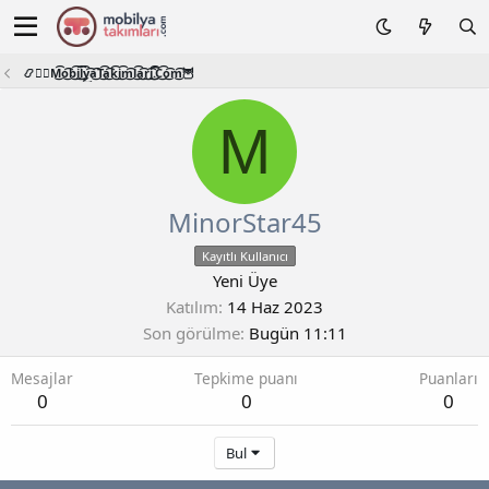
📿🧙‍♂️M͜͡o͜͡b͜͡i͜͡l͜͡y͜͡a͜͡T͜͡a͜͡k͜͡i͜͡m͜͡l͜͡a͜͡r͜͡i͜͡.͜͡C͜͡o͜͡m͜͡🦉
M
MinorStar45
Kayıtlı Kullanıcı
Yeni Üye
Katılım
14 Haz 2023
Son görülme
Bugün 11:11
Mesajlar
Tepkime puanı
Puanları
0
0
0
Bul