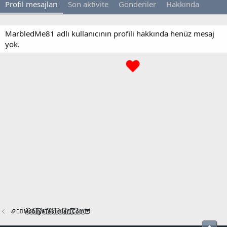
Profil mesajları
Son aktivite
Gönderiler
Hakkında
MarbledMe81 adlı kullanıcının profili hakkında henüz mesaj
yok.
📿🧙‍♂️M͜͡o͜͡b͜͡i͜͡l͜͡y͜͡a͜͡T͜͡a͜͡k͜͡i͜͡m͜͡l͜͡a͜͡r͜͡i͜͡.͜͡C͜͡o͜͡m͜͡🦉