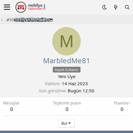
📿🧙‍♂️M͜͡o͜͡b͜͡i͜͡l͜͡y͜͡a͜͡T͜͡a͜͡k͜͡i͜͡m͜͡l͜͡a͜͡r͜͡i͜͡.͜͡C͜͡o͜͡m͜͡🦉
M
MarbledMe81
Kayıtlı Kullanıcı
Yeni Üye
Katılım
14 Haz 2023
Son görülme
Bugün 12:50
Mesajlar
Tepkime puanı
Puanları
0
0
0
Bul