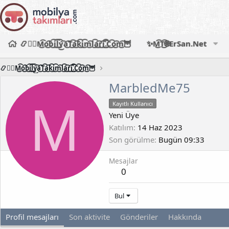
📿🧙‍♂️M͜͡o͜͡b͜͡i͜͡l͜͡y͜͡a͜͡T͜͡a͜͡k͜͡i͜͡m͜͡l͜͡a͜͡r͜͡i͜͡.͜͡C͜͡o͜͡m͜͡🦉
✨M͜͡T͜͡🌐ErSan.Net
📿🧙‍♂️M͜͡o͜͡b͜͡i͜͡l͜͡y͜͡a͜͡T͜͡a͜͡k͜͡i͜͡m͜͡l͜͡a͜͡r͜͡i͜͡.͜͡C͜͡o͜͡m͜͡🦉
MarbledMe75
M
Kayıtlı Kullanıcı
Yeni Üye
Katılım
14 Haz 2023
Son görülme
Bugün 09:33
Mesajlar
0
Bul
Profil mesajları
Son aktivite
Gönderiler
Hakkında