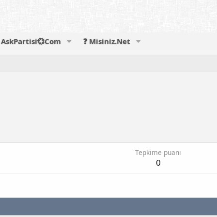
AskPartisi💞Com
❓ Misiniz.Net
Tepkime puanı
0