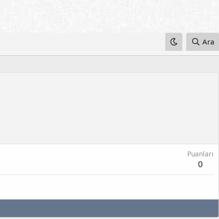
Ara
Puanları
0