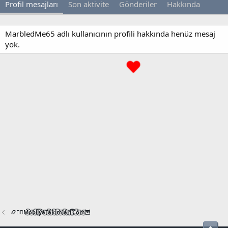
Profil mesajları
Son aktivite
Gönderiler
Hakkında
MarbledMe65 adlı kullanıcının profili hakkında henüz mesaj
yok.
📿🧙‍♂️M͜͡o͜͡b͜͡i͜͡l͜͡y͜͡a͜͡T͜͡a͜͡k͜͡i͜͡m͜͡l͜͡a͜͡r͜͡i͜͡.͜͡C͜͡o͜͡m͜͡🦉