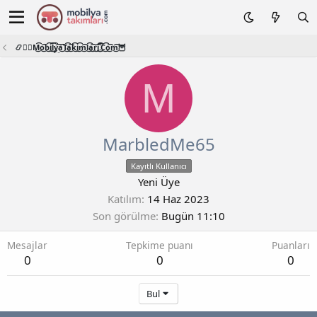
📿🧙‍♂️M͜͡o͜͡b͜͡i͜͡l͜͡y͜͡a͜͡T͜͡a͜͡k͜͡i͜͡m͜͡l͜͡a͜͡r͜͡i͜͡.͜͡C͜͡o͜͡m͜͡🦉
M
MarbledMe65
Kayıtlı Kullanıcı
Yeni Üye
Katılım
14 Haz 2023
Son görülme
Bugün 11:10
Mesajlar
Tepkime puanı
Puanları
0
0
0
Bul