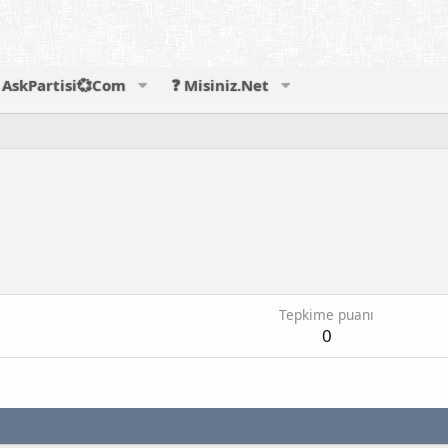
AskPartisi💞Com
❓ Misiniz.Net
Tepkime puanı
0