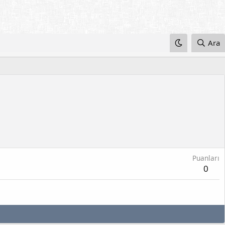
Ara
Puanları
0