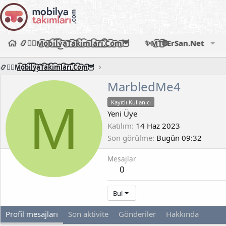
📿🧙‍♂️M͜͡o͜͡b͜͡i͜͡l͜͡y͜͡a͜͡T͜͡a͜͡k͜͡i͜͡m͜͡l͜͡a͜͡r͜͡i͜͡.͜͡C͜͡o͜͡m͜͡🦉
✨M͜͡T͜͡🌐ErSan.Net
📿🧙‍♂️M͜͡o͜͡b͜͡i͜͡l͜͡y͜͡a͜͡T͜͡a͜͡k͜͡i͜͡m͜͡l͜͡a͜͡r͜͡i͜͡.͜͡C͜͡o͜͡m͜͡🦉
MarbledMe4
M
Kayıtlı Kullanıcı
Yeni Üye
Katılım
14 Haz 2023
Son görülme
Bugün 09:32
Mesajlar
0
Bul
Profil mesajları
Son aktivite
Gönderiler
Hakkında