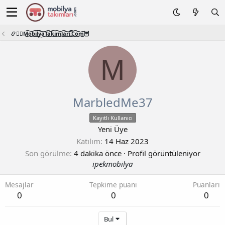
📿🧙‍♂️M͜͡o͜͡b͜͡i͜͡l͜͡y͜͡a͜͡T͜͡a͜͡k͜͡i͜͡m͜͡l͜͡a͜͡r͜͡i͜͡.͜͡C͜͡o͜͡m͜͡🦉
M
MarbledMe37
Kayıtlı Kullanıcı
Yeni Üye
Katılım
14 Haz 2023
Son görülme
4 dakika önce
·
Profil görüntüleniyor
ipekmobilya
Mesajlar
Tepkime puanı
Puanları
0
0
0
Bul