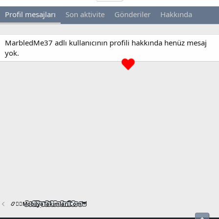
Profil mesajları
Son aktivite
Gönderiler
Hakkında
MarbledMe37 adlı kullanıcının profili hakkında henüz mesaj
yok.
📿🧙‍♂️M͜͡o͜͡b͜͡i͜͡l͜͡y͜͡a͜͡T͜͡a͜͡k͜͡i͜͡m͜͡l͜͡a͜͡r͜͡i͜͡.͜͡C͜͡o͜͡m͜͡🦉