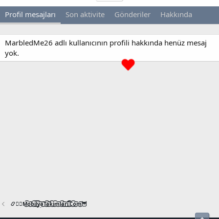
Profil mesajları
Son aktivite
Gönderiler
Hakkında
MarbledMe26 adlı kullanıcının profili hakkında henüz mesaj
yok.
📿🧙‍♂️M͜͡o͜͡b͜͡i͜͡l͜͡y͜͡a͜͡T͜͡a͜͡k͜͡i͜͡m͜͡l͜͡a͜͡r͜͡i͜͡.͜͡C͜͡o͜͡m͜͡🦉