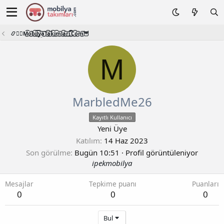
📿🧙‍♂️M͜͡o͜͡b͜͡i͜͡l͜͡y͜͡a͜͡T͜͡a͜͡k͜͡i͜͡m͜͡l͜͡a͜͡r͜͡i͜͡.͜͡C͜͡o͜͡m͜͡🦉
M
MarbledMe26
Kayıtlı Kullanıcı
Yeni Üye
Katılım
14 Haz 2023
Son görülme
Bugün 10:51
·
Profil görüntüleniyor
ipekmobilya
Mesajlar
Tepkime puanı
Puanları
0
0
0
Bul