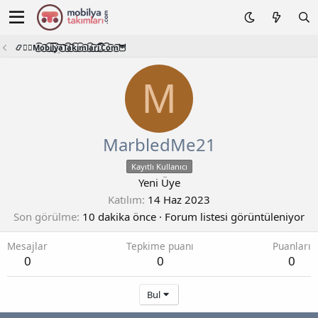
📿🧙‍♂️M͜͡o͜͡b͜͡i͜͡l͜͡y͜͡a͜͡T͜͡a͜͡k͜͡i͜͡m͜͡l͜͡a͜͡r͜͡i͜͡.͜͡C͜͡o͜͡m͜͡🦉
M
MarbledMe21
Kayıtlı Kullanıcı
Yeni Üye
Katılım
14 Haz 2023
Son görülme
10 dakika önce
·
Forum listesi görüntüleniyor
Mesajlar
Tepkime puanı
Puanları
0
0
0
Bul