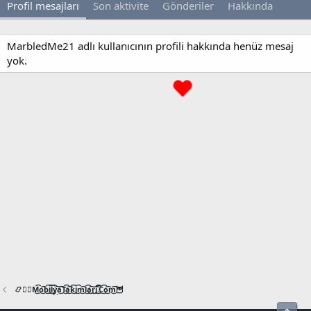
Profil mesajları
Son aktivite
Gönderiler
Hakkında
MarbledMe21 adlı kullanıcının profili hakkında henüz mesaj
yok.
📿🧙‍♂️M͜͡o͜͡b͜͡i͜͡l͜͡y͜͡a͜͡T͜͡a͜͡k͜͡i͜͡m͜͡l͜͡a͜͡r͜͡i͜͡.͜͡C͜͡o͜͡m͜͡🦉