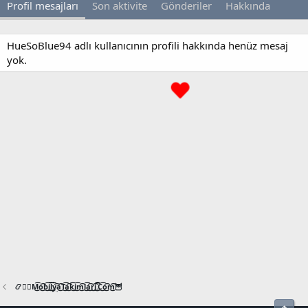
Profil mesajları
Son aktivite
Gönderiler
Hakkında
HueSoBlue94 adlı kullanıcının profili hakkında henüz mesaj
yok.
📿🧙‍♂️M͜͡o͜͡b͜͡i͜͡l͜͡y͜͡a͜͡T͜͡a͜͡k͜͡i͜͡m͜͡l͜͡a͜͡r͜͡i͜͡.͜͡C͜͡o͜͡m͜͡🦉