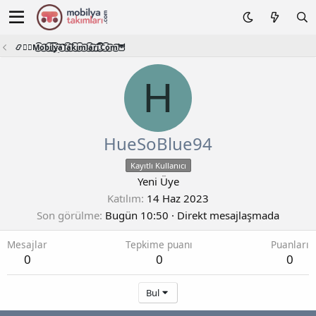
📿🧙‍♂️M͜͡o͜͡b͜͡i͜͡l͜͡y͜͡a͜͡T͜͡a͜͡k͜͡i͜͡m͜͡l͜͡a͜͡r͜͡i͜͡.͜͡C͜͡o͜͡m͜͡🦉
H
HueSoBlue94
Kayıtlı Kullanıcı
Yeni Üye
Katılım
14 Haz 2023
Son görülme
Bugün 10:50
·
Direkt mesajlaşmada
Mesajlar
Tepkime puanı
Puanları
0
0
0
Bul