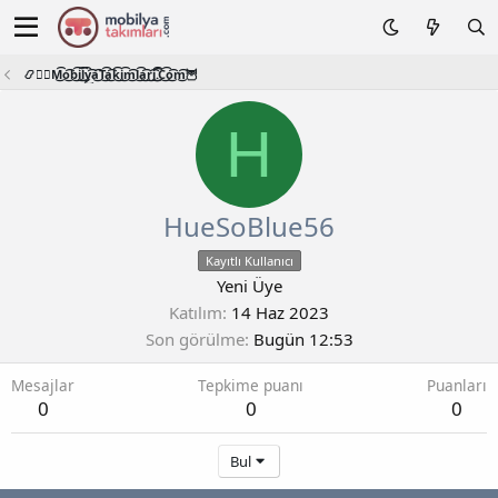
📿🧙‍♂️M͜͡o͜͡b͜͡i͜͡l͜͡y͜͡a͜͡T͜͡a͜͡k͜͡i͜͡m͜͡l͜͡a͜͡r͜͡i͜͡.͜͡C͜͡o͜͡m͜͡🦉
H
HueSoBlue56
Kayıtlı Kullanıcı
Yeni Üye
Katılım
14 Haz 2023
Son görülme
Bugün 12:53
Mesajlar
Tepkime puanı
Puanları
0
0
0
Bul