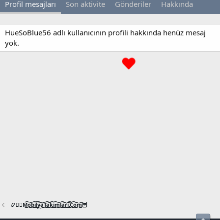
Profil mesajları
Son aktivite
Gönderiler
Hakkında
HueSoBlue56 adlı kullanıcının profili hakkında henüz mesaj
yok.
📿🧙‍♂️M͜͡o͜͡b͜͡i͜͡l͜͡y͜͡a͜͡T͜͡a͜͡k͜͡i͜͡m͜͡l͜͡a͜͡r͜͡i͜͡.͜͡C͜͡o͜͡m͜͡🦉