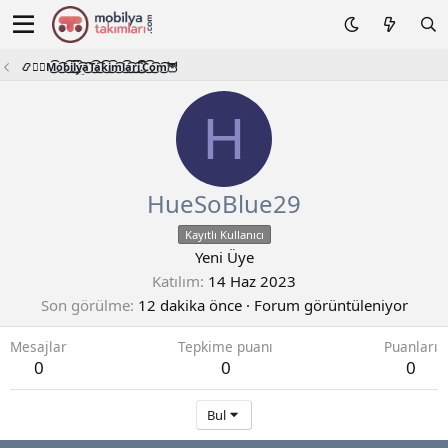
📿🧙‍♂️M͜͡o͜͡b͜͡i͜͡l͜͡y͜͡a͜͡T͜͡a͜͡k͜͡i͜͡m͜͡l͜͡a͜͡r͜͡i͜͡.͜͡C͜͡o͜͡m͜͡🦉
H
HueSoBlue29
Kayıtlı Kullanıcı
Yeni Üye
Katılım
14 Haz 2023
Son görülme
12 dakika önce
·
Forum görüntüleniyor
Mesajlar
Tepkime puanı
Puanları
0
0
0
Bul