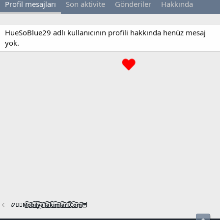
Profil mesajları
Son aktivite
Gönderiler
Hakkında
HueSoBlue29 adlı kullanıcının profili hakkında henüz mesaj
yok.
📿🧙‍♂️M͜͡o͜͡b͜͡i͜͡l͜͡y͜͡a͜͡T͜͡a͜͡k͜͡i͜͡m͜͡l͜͡a͜͡r͜͡i͜͡.͜͡C͜͡o͜͡m͜͡🦉