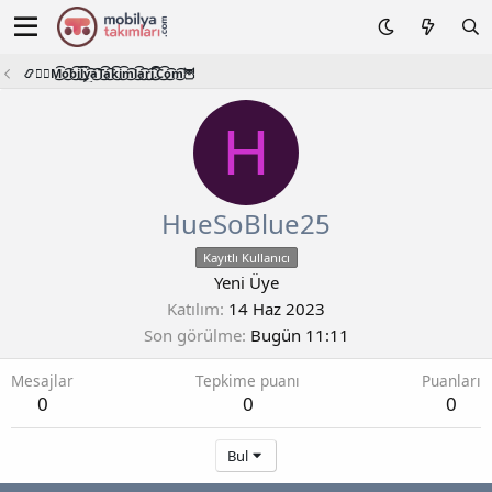
📿🧙‍♂️M͜͡o͜͡b͜͡i͜͡l͜͡y͜͡a͜͡T͜͡a͜͡k͜͡i͜͡m͜͡l͜͡a͜͡r͜͡i͜͡.͜͡C͜͡o͜͡m͜͡🦉
H
HueSoBlue25
Kayıtlı Kullanıcı
Yeni Üye
Katılım
14 Haz 2023
Son görülme
Bugün 11:11
Mesajlar
Tepkime puanı
Puanları
0
0
0
Bul