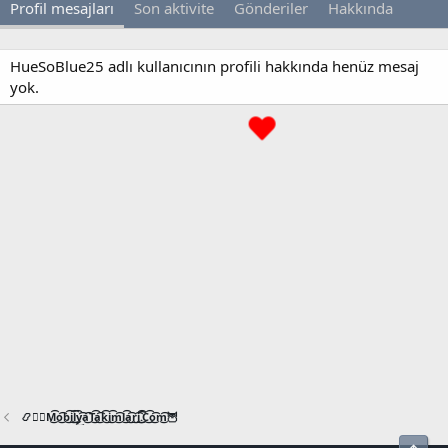
Profil mesajları
Son aktivite
Gönderiler
Hakkında
HueSoBlue25 adlı kullanıcının profili hakkında henüz mesaj
yok.
📿🧙‍♂️M͜͡o͜͡b͜͡i͜͡l͜͡y͜͡a͜͡T͜͡a͜͡k͜͡i͜͡m͜͡l͜͡a͜͡r͜͡i͜͡.͜͡C͜͡o͜͡m͜͡🦉