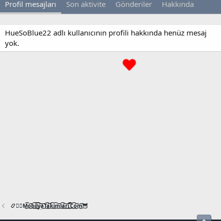
Profil mesajları
Son aktivite
Gönderiler
Hakkında
HueSoBlue22 adlı kullanıcının profili hakkında henüz mesaj
yok.
📿🧙‍♂️M͜͡o͜͡b͜͡i͜͡l͜͡y͜͡a͜͡T͜͡a͜͡k͜͡i͜͡m͜͡l͜͡a͜͡r͜͡i͜͡.͜͡C͜͡o͜͡m͜͡🦉