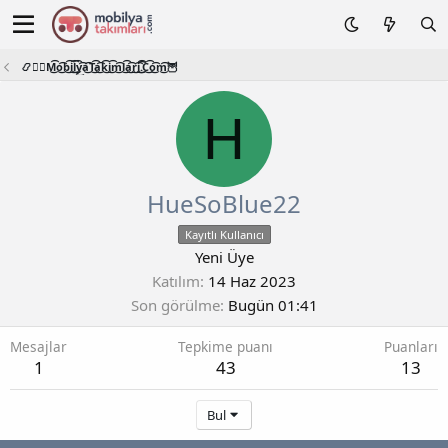
📿🧙‍♂️M͜͡o͜͡b͜͡i͜͡l͜͡y͜͡a͜͡T͜͡a͜͡k͜͡i͜͡m͜͡l͜͡a͜͡r͜͡i͜͡.͜͡C͜͡o͜͡m͜͡🦉
H
HueSoBlue22
Kayıtlı Kullanıcı
Yeni Üye
Katılım
14 Haz 2023
Son görülme
Bugün 01:41
Mesajlar
Tepkime puanı
Puanları
1
43
13
Bul