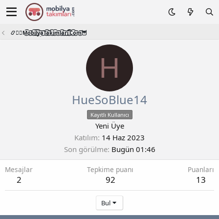
📿🧙‍♂️M͜͡o͜͡b͜͡i͜͡l͜͡y͜͡a͜͡T͜͡a͜͡k͜͡i͜͡m͜͡l͜͡a͜͡r͜͡i͜͡.͜͡C͜͡o͜͡m͜͡🦉
H
HueSoBlue14
Kayıtlı Kullanıcı
Yeni Üye
Katılım
14 Haz 2023
Son görülme
Bugün 01:46
Mesajlar
Tepkime puanı
Puanları
2
92
13
Bul