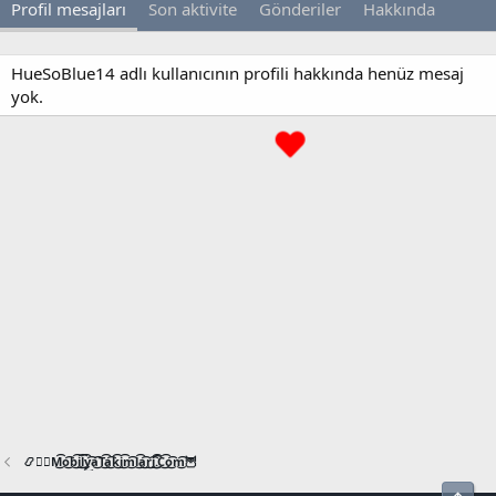
Profil mesajları
Son aktivite
Gönderiler
Hakkında
HueSoBlue14 adlı kullanıcının profili hakkında henüz mesaj
yok.
📿🧙‍♂️M͜͡o͜͡b͜͡i͜͡l͜͡y͜͡a͜͡T͜͡a͜͡k͜͡i͜͡m͜͡l͜͡a͜͡r͜͡i͜͡.͜͡C͜͡o͜͡m͜͡🦉