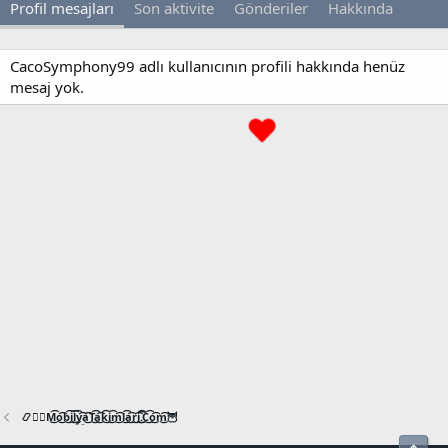
Profil mesajları
Son aktivite
Gönderiler
Hakkında
CacoSymphony99 adlı kullanıcının profili hakkında henüz
mesaj yok.
📿🧙‍♂️M͜͡o͜͡b͜͡i͜͡l͜͡y͜͡a͜͡T͜͡a͜͡k͜͡i͜͡m͜͡l͜͡a͜͡r͜͡i͜͡.͜͡C͜͡o͜͡m͜͡🦉