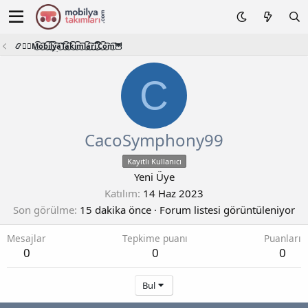
📿🧙‍♂️M͜͡o͜͡b͜͡i͜͡l͜͡y͜͡a͜͡T͜͡a͜͡k͜͡i͜͡m͜͡l͜͡a͜͡r͜͡i͜͡.͜͡C͜͡o͜͡m͜͡🦉
C
CacoSymphony99
Kayıtlı Kullanıcı
Yeni Üye
Katılım
14 Haz 2023
Son görülme
15 dakika önce
·
Forum listesi görüntüleniyor
Mesajlar
Tepkime puanı
Puanları
0
0
0
Bul