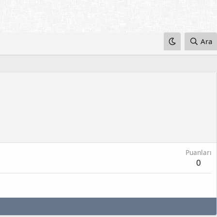
Ara
Puanları
0