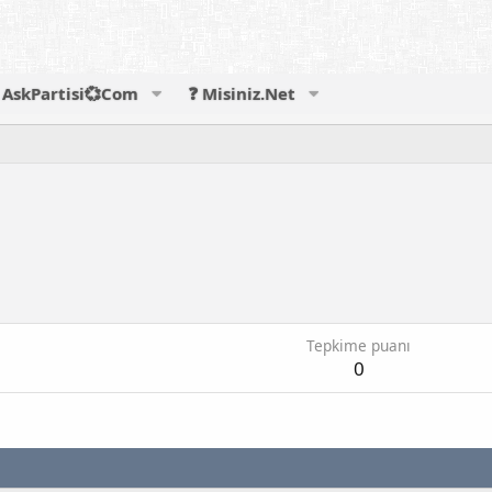
AskPartisi💞Com
❓ Misiniz.Net
Tepkime puanı
0