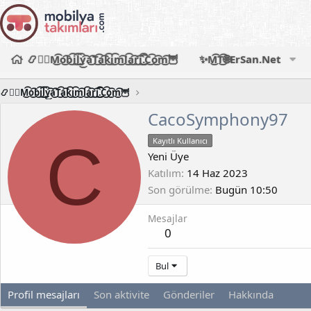
📿🧙‍♂️M͜͡o͜͡b͜͡i͜͡l͜͡y͜͡a͜͡T͜͡a͜͡k͜͡i͜͡m͜͡l͜͡a͜͡r͜͡i͜͡.͜͡C͜͡o͜͡m͜͡🦉
✨M͜͡T͜͡🌐ErSan.Net
📿🧙‍♂️M͜͡o͜͡b͜͡i͜͡l͜͡y͜͡a͜͡T͜͡a͜͡k͜͡i͜͡m͜͡l͜͡a͜͡r͜͡i͜͡.͜͡C͜͡o͜͡m͜͡🦉
CacoSymphony97
C
Kayıtlı Kullanıcı
Yeni Üye
Katılım
14 Haz 2023
Son görülme
Bugün 10:50
Mesajlar
0
Bul
Profil mesajları
Son aktivite
Gönderiler
Hakkında