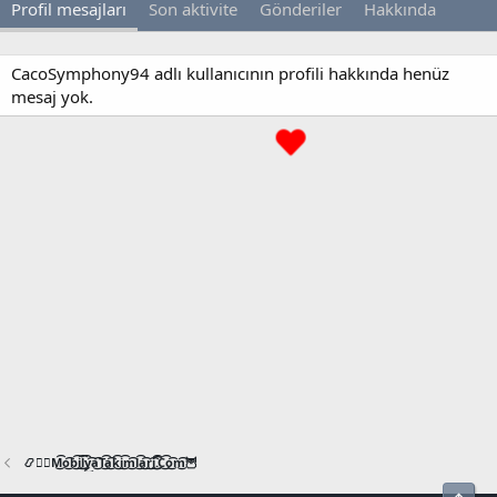
Profil mesajları
Son aktivite
Gönderiler
Hakkında
CacoSymphony94 adlı kullanıcının profili hakkında henüz
mesaj yok.
📿🧙‍♂️M͜͡o͜͡b͜͡i͜͡l͜͡y͜͡a͜͡T͜͡a͜͡k͜͡i͜͡m͜͡l͜͡a͜͡r͜͡i͜͡.͜͡C͜͡o͜͡m͜͡🦉