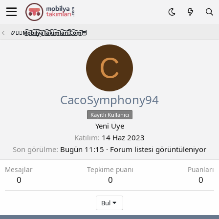
📿🧙‍♂️M͜͡o͜͡b͜͡i͜͡l͜͡y͜͡a͜͡T͜͡a͜͡k͜͡i͜͡m͜͡l͜͡a͜͡r͜͡i͜͡.͜͡C͜͡o͜͡m͜͡🦉
C
CacoSymphony94
Kayıtlı Kullanıcı
Yeni Üye
Katılım
14 Haz 2023
Son görülme
Bugün 11:15
·
Forum listesi görüntüleniyor
Mesajlar
Tepkime puanı
Puanları
0
0
0
Bul