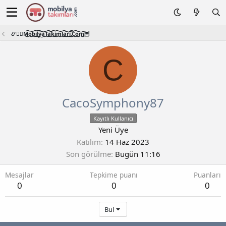
📿🧙‍♂️M͜͡o͜͡b͜͡i͜͡l͜͡y͜͡a͜͡T͜͡a͜͡k͜͡i͜͡m͜͡l͜͡a͜͡r͜͡i͜͡.͜͡C͜͡o͜͡m͜͡🦉
C
CacoSymphony87
Kayıtlı Kullanıcı
Yeni Üye
Katılım
14 Haz 2023
Son görülme
Bugün 11:16
Mesajlar
Tepkime puanı
Puanları
0
0
0
Bul