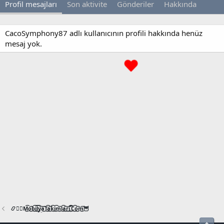
Profil mesajları
Son aktivite
Gönderiler
Hakkında
CacoSymphony87 adlı kullanıcının profili hakkında henüz
mesaj yok.
📿🧙‍♂️M͜͡o͜͡b͜͡i͜͡l͜͡y͜͡a͜͡T͜͡a͜͡k͜͡i͜͡m͜͡l͜͡a͜͡r͜͡i͜͡.͜͡C͜͡o͜͡m͜͡🦉