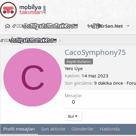
📿🧙‍♂️M͜͡o͜͡b͜͡i͜͡l͜͡y͜͡a͜͡T͜͡a͜͡k͜͡i͜͡m͜͡l͜͡a͜͡r͜͡i͜͡.͜͡C͜͡o͜͡m͜͡🦉
✨M͜͡T͜͡🌐ErSan.Net
📿🧙‍♂️M͜͡o͜͡b͜͡i͜͡l͜͡y͜͡a͜͡T͜͡a͜͡k͜͡i͜͡m͜͡l͜͡a͜͡r͜͡i͜͡.͜͡C͜͡o͜͡m͜͡🦉
CacoSymphony75
C
Kayıtlı Kullanıcı
Yeni Üye
Katılım
14 Haz 2023
Son görülme
9 dakika önce
·
Foru
Mesajlar
0
Bul
Profil mesajları
Son aktivite
Gönderiler
Hakkında