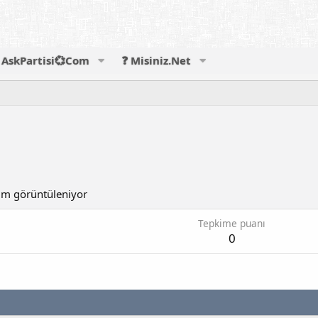
AskPartisi💞Com
❓ Misiniz.Net
m görüntüleniyor
Tepkime puanı
0