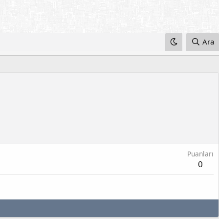
Ara
Puanları
0