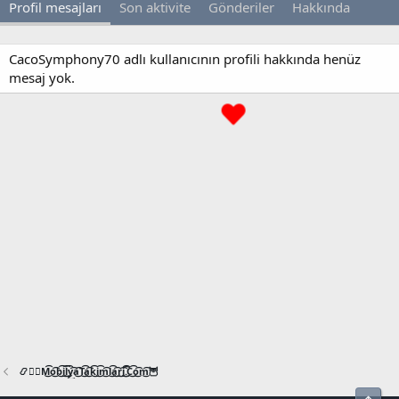
Profil mesajları
Son aktivite
Gönderiler
Hakkında
CacoSymphony70 adlı kullanıcının profili hakkında henüz
mesaj yok.
📿🧙‍♂️M͜͡o͜͡b͜͡i͜͡l͜͡y͜͡a͜͡T͜͡a͜͡k͜͡i͜͡m͜͡l͜͡a͜͡r͜͡i͜͡.͜͡C͜͡o͜͡m͜͡🦉