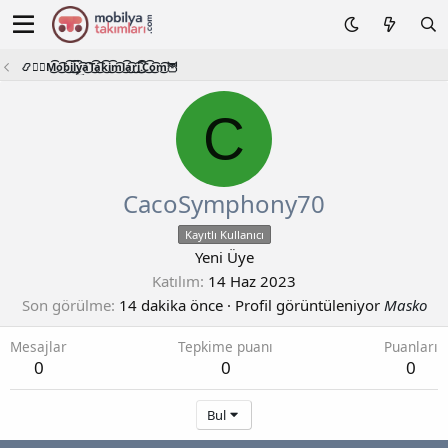
📿🧙‍♂️M͜͡o͜͡b͜͡i͜͡l͜͡y͜͡a͜͡T͜͡a͜͡k͜͡i͜͡m͜͡l͜͡a͜͡r͜͡i͜͡.͜͡C͜͡o͜͡m͜͡🦉
C
CacoSymphony70
Kayıtlı Kullanıcı
Yeni Üye
Katılım
14 Haz 2023
Son görülme
14 dakika önce
·
Profil görüntüleniyor
Masko
Mesajlar
Tepkime puanı
Puanları
0
0
0
Bul