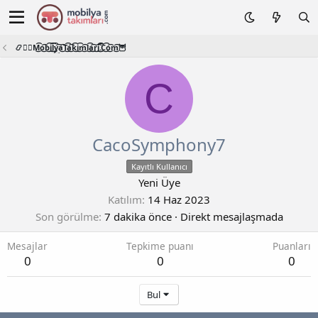
📿🧙‍♂️M͜͡o͜͡b͜͡i͜͡l͜͡y͜͡a͜͡T͜͡a͜͡k͜͡i͜͡m͜͡l͜͡a͜͡r͜͡i͜͡.͜͡C͜͡o͜͡m͜͡🦉
C
CacoSymphony7
Kayıtlı Kullanıcı
Yeni Üye
Katılım
14 Haz 2023
Son görülme
7 dakika önce
·
Direkt mesajlaşmada
Mesajlar
Tepkime puanı
Puanları
0
0
0
Bul