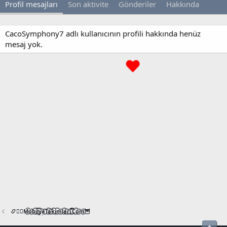
Profil mesajları
Son aktivite
Gönderiler
Hakkında
CacoSymphony7 adlı kullanıcının profili hakkında henüz
mesaj yok.
📿🧙‍♂️M͜͡o͜͡b͜͡i͜͡l͜͡y͜͡a͜͡T͜͡a͜͡k͜͡i͜͡m͜͡l͜͡a͜͡r͜͡i͜͡.͜͡C͜͡o͜͡m͜͡🦉