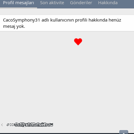
Profil mesajları
Son aktivite
Gönderiler
Hakkında
CacoSymphony31 adlı kullanıcının profili hakkında henüz
mesaj yok.
📿🧙‍♂️M͜͡o͜͡b͜͡i͜͡l͜͡y͜͡a͜͡T͜͡a͜͡k͜͡i͜͡m͜͡l͜͡a͜͡r͜͡i͜͡.͜͡C͜͡o͜͡m͜͡🦉