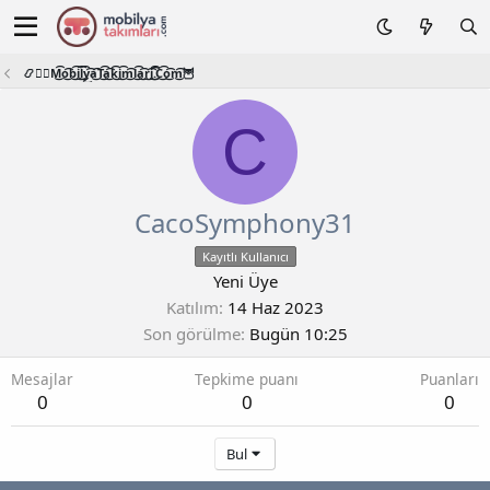
📿🧙‍♂️M͜͡o͜͡b͜͡i͜͡l͜͡y͜͡a͜͡T͜͡a͜͡k͜͡i͜͡m͜͡l͜͡a͜͡r͜͡i͜͡.͜͡C͜͡o͜͡m͜͡🦉
C
CacoSymphony31
Kayıtlı Kullanıcı
Yeni Üye
Katılım
14 Haz 2023
Son görülme
Bugün 10:25
Mesajlar
Tepkime puanı
Puanları
0
0
0
Bul