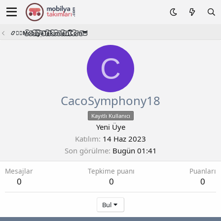
📿🧙‍♂️M͜͡o͜͡b͜͡i͜͡l͜͡y͜͡a͜͡T͜͡a͜͡k͜͡i͜͡m͜͡l͜͡a͜͡r͜͡i͜͡.͜͡C͜͡o͜͡m͜͡🦉
C
CacoSymphony18
Kayıtlı Kullanıcı
Yeni Üye
Katılım
14 Haz 2023
Son görülme
Bugün 01:41
Mesajlar
Tepkime puanı
Puanları
0
0
0
Bul