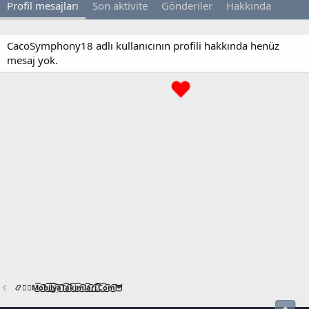
Profil mesajları
Son aktivite
Gönderiler
Hakkında
CacoSymphony18 adlı kullanıcının profili hakkında henüz
mesaj yok.
📿🧙‍♂️M͜͡o͜͡b͜͡i͜͡l͜͡y͜͡a͜͡T͜͡a͜͡k͜͡i͜͡m͜͡l͜͡a͜͡r͜͡i͜͡.͜͡C͜͡o͜͡m͜͡🦉