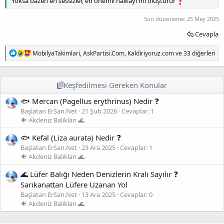
Yoksa bazen en sessizler, en önemli halkayı mı oluşturur
Son düzenleme:
25 May 2025
Cevapla
T
MobilyaTakimlari
,
AskPartisi.Com
,
Kaldiriyoruz.com
ve 33 diğerleri
e
p
k
i
Keşfedilmesi Gereken Konular
l
🐟 Mercan (Pagellus erythrinus) Nedir ❓
e
r
Başlatan ErSan.Net
21 Şub 2026
Cevaplar: 1
:
🐠 Akdeniz Balıkları 🌊
🐟 Kefal (Liza aurata) Nedir ❓
Başlatan ErSan.Net
23 Ara 2025
Cevaplar: 1
🐠 Akdeniz Balıkları 🌊
🌊 Lüfer Balığı Neden Denizlerin Kralı Sayılır ❓
Sarıkanattan Lüfere Uzanan Yol
Başlatan ErSan.Net
13 Ara 2025
Cevaplar: 0
🐠 Akdeniz Balıkları 🌊