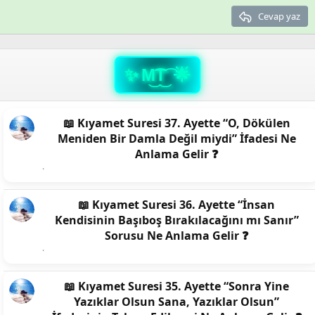
Trebuchet MS
Cevap yaz
Verdana
M͜͡T͜͡
📖 Kıyamet Suresi 37. Ayette “O, Dökülen
Meniden Bir Damla Değil miydi” İfadesi Ne
Anlama Gelir ❓
📖 Kıyamet Suresi 36. Ayette “İnsan
Kendisinin Başıboş Bırakılacağını mı Sanır”
Sorusu Ne Anlama Gelir ❓
📖 Kıyamet Suresi 35. Ayette “Sonra Yine
Yazıklar Olsun Sana, Yazıklar Olsun”