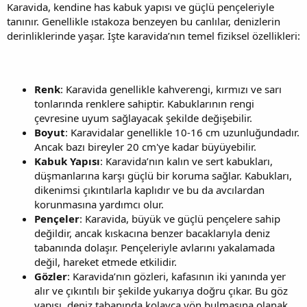
Karavida, kendine has kabuk yapısı ve güçlü pençeleriyle
tanınır. Genellikle ıstakoza benzeyen bu canlılar, denizlerin
derinliklerinde yaşar. İşte karavida’nın temel fiziksel özellikleri:
Renk
: Karavida genellikle kahverengi, kırmızı ve sarı
tonlarında renklere sahiptir. Kabuklarının rengi
çevresine uyum sağlayacak şekilde değişebilir.
Boyut
: Karavidalar genellikle 10-16 cm uzunluğundadır.
Ancak bazı bireyler 20 cm'ye kadar büyüyebilir.
Kabuk Yapısı
: Karavida’nın kalın ve sert kabukları,
düşmanlarına karşı güçlü bir koruma sağlar. Kabukları,
dikenimsi çıkıntılarla kaplıdır ve bu da avcılardan
korunmasına yardımcı olur.
Pençeler
: Karavida, büyük ve güçlü pençelere sahip
değildir, ancak kıskacına benzer bacaklarıyla deniz
tabanında dolaşır. Pençeleriyle avlarını yakalamada
değil, hareket etmede etkilidir.
Gözler
: Karavida’nın gözleri, kafasının iki yanında yer
alır ve çıkıntılı bir şekilde yukarıya doğru çıkar. Bu göz
yapısı, deniz tabanında kolayca yön bulmasına olanak