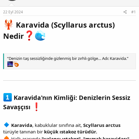
22 Eyl 2024
#1
Karavida (Scyllarus arctus)
Nedir
“Denizin taş sessizliğinde gizlenmiş bir zırhlı gölge… Adı: Karavida.”
Karavida'nın Kimliği: Denizlerin Sessiz
Savaşçısı
Karavida
, kabuklular sınıfına ait,
Scyllarus arctus
türüyle tanınan bir
küçük ıstakoz türüdür.
Halk arasında
"yalancı ıstakoz"
,
"mızrak karavidası"