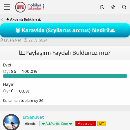
🐠 Akdeniz Balıkları 🌊
🦞 Karavida (Scyllarus arctus) Nedir❓🌊
K
B
ErSan.Net
22 Eyl 2024
o
a
n
ş
Paylaşımı Faydalı Buldunuz mu?
b
l
u
a
Evet
y
n
Oy:
86
100.0%
u
g
b
ı
a
ç
Hayır
ş
t
Oy:
0
0.0%
l
a
a
r
Kullanılan toplam oy
86
t
i
a
h
n
i
ErSan.Net
Yönetici
❤️ AskPartisi.Com ❤️
Moderator
MT