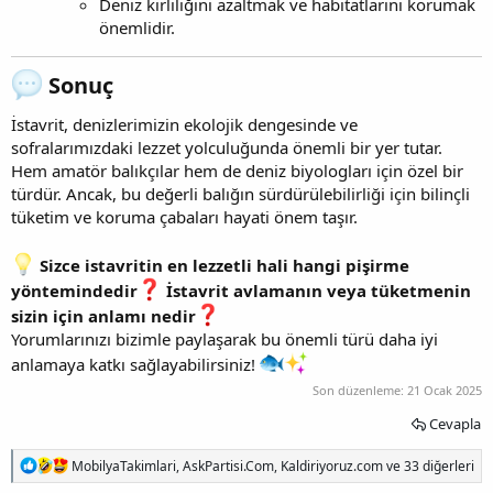
Deniz kirliliğini azaltmak ve habitatlarını korumak
önemlidir.
Sonuç
İstavrit, denizlerimizin ekolojik dengesinde ve
sofralarımızdaki lezzet yolculuğunda önemli bir yer tutar.
Hem amatör balıkçılar hem de deniz biyologları için özel bir
türdür. Ancak, bu değerli balığın sürdürülebilirliği için bilinçli
tüketim ve koruma çabaları hayati önem taşır.
Sizce istavritin en lezzetli hali hangi pişirme
yöntemindedir
İstavrit avlamanın veya tüketmenin
sizin için anlamı nedir
Yorumlarınızı bizimle paylaşarak bu önemli türü daha iyi
anlamaya katkı sağlayabilirsiniz!
Son düzenleme:
21 Ocak 2025
Cevapla
T
MobilyaTakimlari
,
AskPartisi.Com
,
Kaldiriyoruz.com
ve 33 diğerleri
e