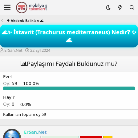
🐠 Akdeniz Balıkları 🌊
🌊✨ İstavrit (Trachurus mediterraneus) Nedir❓ ✨
🌊
K
B
ErSan.Net
22 Eyl 2024
o
a
n
ş
Paylaşımı Faydalı Buldunuz mu?
b
l
u
a
Evet
y
n
Oy:
59
100.0%
u
g
b
ı
a
ç
Hayır
ş
t
Oy:
0
0.0%
l
a
a
r
Kullanılan toplam oy
59
t
i
a
h
n
i
ErSan.Net