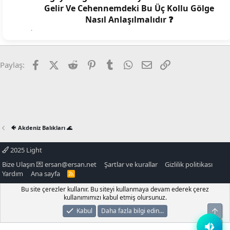
Gelir Ve Cehennemdeki Bu Üç Kollu Gölge
Nasıl Anlaşılmalıdır ❓
Facebook
X (Twitter)
Reddit
Pinterest
Tumblr
WhatsApp
E-posta
Link
Paylaş:
🐠 Akdeniz Balıkları 🌊
2025 Light
Bize Ulaşın 💌
ersan@ersan.net
Şartlar ve kurallar
Gizlilik politikası
Yardım
Ana sayfa
R
S
S
Bu site çerezler kullanır. Bu siteyi kullanmaya devam ederek çerez
kullanımımızı kabul etmiş olursunuz.
Üst
Kabul
Daha fazla bilgi edin...
Alt