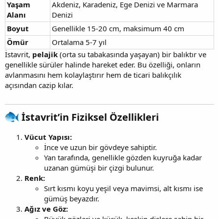
Yaşam
Akdeniz, Karadeniz, Ege Denizi ve Marmara
Alanı
Denizi
Boyut
Genellikle 15-20 cm, maksimum 40 cm
Ömür
Ortalama 5-7 yıl
İstavrit,
pelajik
(orta su tabakasında yaşayan) bir balıktır ve
genellikle sürüler halinde hareket eder. Bu özelliği, onların
avlanmasını hem kolaylaştırır hem de ticari balıkçılık
açısından cazip kılar.
İstavrit’in Fiziksel Özellikleri
Vücut Yapısı:
İnce ve uzun bir gövdeye sahiptir.
Yan tarafında, genellikle gözden kuyruğa kadar
uzanan gümüşi bir çizgi bulunur.
Renk:
Sırt kısmı koyu yeşil veya mavimsi, alt kısmı ise
gümüş beyazdır.
Ağız ve Göz:
Büyük gözleri ve küçük, keskin dişlere sahip bir