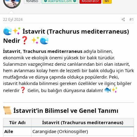
Yönetici
❤️ AskPartisi.Com ❤️
Moderator
MT
22 Eyl 2024
#1
İstavrit (Trachurus mediterraneus)
Nedir
İstavrit
,
Trachurus mediterraneus
adıyla bilinen,
ekonomik ve ekolojik önemi yüksek bir balık türüdür.
Sularımızın vazgeçilmez deniz canlılarından biri olan istavrit,
hem avlanması kolay hem de lezzetli bir balık olduğu için Türk
mutfağında ve dünya çapında oldukça popülerdir. Peki,
istavrit hakkında bilinmesi gereken özellikler ve ilginç bilgiler
nelerdir
Gelin, bu balığın dünyasına dalalım!
İstavrit’in Bilimsel ve Genel Tanımı
Tür Adı
İstavrit (Trachurus mediterraneus)
Aile
Carangidae (Orkinosgiller)