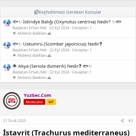
p
k
i
Keşfedilmesi Gereken Konular
l
🐟✨ İstiridye Balığı (Oxynotus centrina) Nedir? ✨🐟
e
r
Başlatan ErSan.Net
22 Eyl 2024
Cevaplar: 1
:
🐠 Akdeniz Balıkları 🌊
🐟✨ Uskumru (Scomber japonicus) Nedir❓
Başlatan ErSan.Net
22 Eyl 2024
Cevaplar: 1
🐠 Akdeniz Balıkları 🌊
🌟 Akya (Seriola dumerili) Nedir❓ 🐟✨
Başlatan ErSan.Net
22 Eyl 2024
Cevaplar: 1
🐠 Akdeniz Balıkları 🌊
YuzGec.Com
Moderator
MT
21 Ocak 2025
#2
İstavrit (Trachurus mediterraneus)