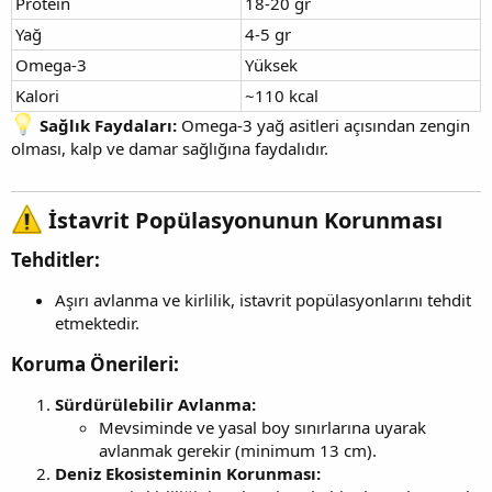
Protein
18-20 gr
Yağ
4-5 gr
Omega-3
Yüksek
Kalori
~110 kcal
Sağlık Faydaları:
Omega-3 yağ asitleri açısından zengin
olması, kalp ve damar sağlığına faydalıdır.
İstavrit Popülasyonunun Korunması
Tehditler:
Aşırı avlanma ve kirlilik, istavrit popülasyonlarını tehdit
etmektedir.
Koruma Önerileri:
Sürdürülebilir Avlanma:
Mevsiminde ve yasal boy sınırlarına uyarak
avlanmak gerekir (minimum 13 cm).
Deniz Ekosisteminin Korunması: