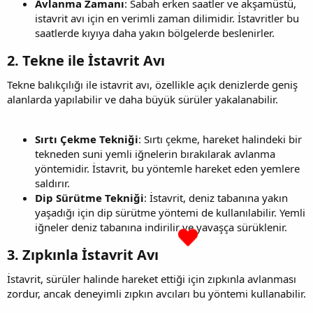
Avlanma Zamanı
: Sabah erken saatler ve akşamüstü,
istavrit avı için en verimli zaman dilimidir. İstavritler bu
saatlerde kıyıya daha yakın bölgelerde beslenirler.
2. Tekne ile İstavrit Avı​
Tekne balıkçılığı ile istavrit avı, özellikle açık denizlerde geniş
alanlarda yapılabilir ve daha büyük sürüler yakalanabilir.
Sırtı Çekme Tekniği
: Sırtı çekme, hareket halindeki bir
tekneden suni yemli iğnelerin bırakılarak avlanma
yöntemidir. İstavrit, bu yöntemle hareket eden yemlere
saldırır.
Dip Sürütme Tekniği
: İstavrit, deniz tabanına yakın
yaşadığı için dip sürütme yöntemi de kullanılabilir. Yemli
iğneler deniz tabanına indirilir ve yavaşça sürüklenir.
3. Zıpkınla İstavrit Avı​
İstavrit, sürüler halinde hareket ettiği için zıpkınla avlanması
zordur, ancak deneyimli zıpkın avcıları bu yöntemi kullanabilir.