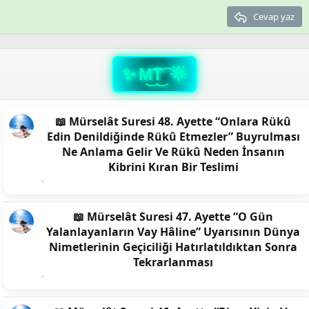
Trebuchet MS
Cevap yaz
Verdana
M͜͡T͜͡
📖 Mürselât Suresi 48. Ayette “Onlara Rükû
Edin Denildiğinde Rükû Etmezler” Buyrulması
Ne Anlama Gelir Ve Rükû Neden İnsanın
Kibrini Kıran Bir Teslimi
📖 Mürselât Suresi 47. Ayette “O Gün
Yalanlayanların Vay Hâline” Uyarısının Dünya
Nimetlerinin Geçiciliği Hatırlatıldıktan Sonra
Tekrarlanması