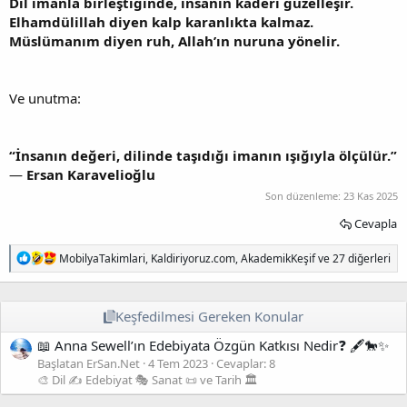
Dil imanla birleştiğinde, insanın kaderi güzelleşir.
Elhamdülillah diyen kalp karanlıkta kalmaz.
Müslümanım diyen ruh, Allah’ın nuruna yönelir.
Ve unutma:
“İnsanın değeri, dilinde taşıdığı imanın ışığıyla ölçülür.”
—
Ersan Karavelioğlu
Son düzenleme:
23 Kas 2025
Cevapla
T
MobilyaTakimlari
,
Kaldiriyoruz.com
,
AkademikKeşif
ve 27 diğerleri
e
p
k
i
Keşfedilmesi Gereken Konular
l
📖 Anna Sewell’ın Edebiyata Özgün Katkısı Nedir❓ 🖋️🐎✨
e
r
Başlatan ErSan.Net
4 Tem 2023
Cevaplar: 8
:
🎨 Dil ✍️ Edebiyat 🎭 Sanat 📜 ve Tarih 🏛️