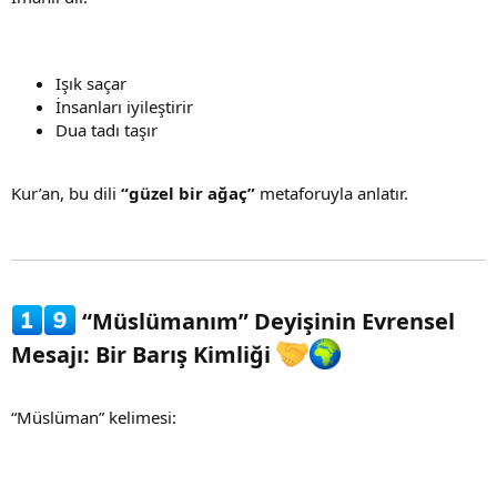
Işık saçar
İnsanları iyileştirir
Dua tadı taşır
Kur’an, bu dili
“güzel bir ağaç”
metaforuyla anlatır.
“Müslümanım” Deyişinin Evrensel
Mesajı: Bir Barış Kimliği
“Müslüman” kelimesi: