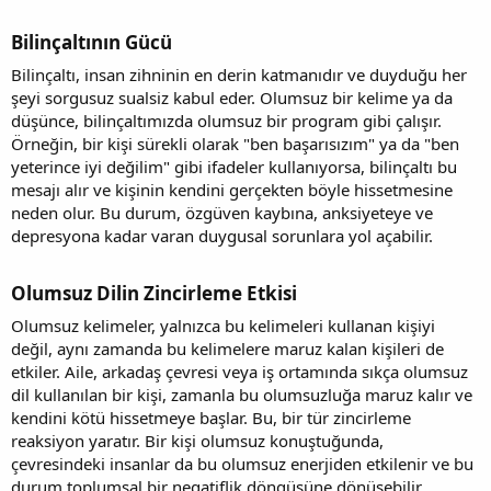
Bilinçaltının Gücü
Bilinçaltı, insan zihninin en derin katmanıdır ve duyduğu her
şeyi sorgusuz sualsiz kabul eder. Olumsuz bir kelime ya da
düşünce, bilinçaltımızda olumsuz bir program gibi çalışır.
Örneğin, bir kişi sürekli olarak "ben başarısızım" ya da "ben
yeterince iyi değilim" gibi ifadeler kullanıyorsa, bilinçaltı bu
mesajı alır ve kişinin kendini gerçekten böyle hissetmesine
neden olur. Bu durum, özgüven kaybına, anksiyeteye ve
depresyona kadar varan duygusal sorunlara yol açabilir.
Olumsuz Dilin Zincirleme Etkisi
Olumsuz kelimeler, yalnızca bu kelimeleri kullanan kişiyi
değil, aynı zamanda bu kelimelere maruz kalan kişileri de
etkiler. Aile, arkadaş çevresi veya iş ortamında sıkça olumsuz
dil kullanılan bir kişi, zamanla bu olumsuzluğa maruz kalır ve
kendini kötü hissetmeye başlar. Bu, bir tür zincirleme
reaksiyon yaratır. Bir kişi olumsuz konuştuğunda,
çevresindeki insanlar da bu olumsuz enerjiden etkilenir ve bu
durum toplumsal bir negatiflik döngüsüne dönüşebilir.