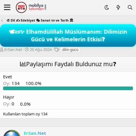
🎨 Dil ✍️ Edebiyat 🎭 Sanat 📜 ve Tarih 🏛️
🕊️📜✨ Elhamdülillah Müslümanım: Dilimizin
Gücü ve Kelimelerin Etkisi❓
K
B
E
ErSan.Net
20 Ağu 2024
dilin gücü
o
a
t
n
ş
i
Paylaşımı Faydalı Buldunuz mu❓
b
l
k
u
a
e
Evet
y
n
t
u
g
l
Oy:
134
100.0%
b
ı
e
a
ç
r
Hayır
ş
t
Oy:
0
0.0%
l
a
a
r
Kullanılan toplam oy
134
t
i
a
h
n
i
ErSan.Net