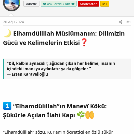
Yönetici
❤️ AskPartisi.Com ❤️
Moderator
MT
20 Ağu 2024
#1
Elhamdülillah Müslümanım: Dilimizin
Gücü ve Kelimelerin Etkisi
"Dil, kalbin aynasıdır; ağızdan çıkan her kelime, insanın
içindeki imanı ya aydınlatır ya da gölgeler."
—
Ersan Karavelioğlu
“Elhamdülillah”ın Manevî Kökü:
Şükürle Açılan İlahi Kapı
“Elhamdülillah” sözü, Kur’an’ın öğrettiği en özlü şükür