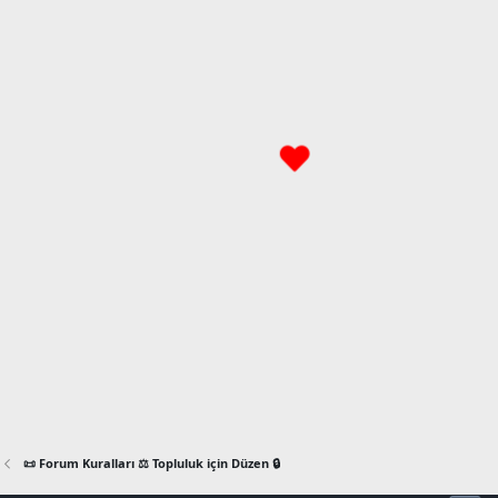
📜 Forum Kuralları ⚖️ Topluluk için Düzen 🔒